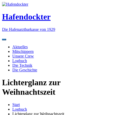
Zum
Inhalt
springen
Hafendockter
Die Hafenarztbarkasse von 1929
Aktuelles
Mitschippern
Unsere Crew
Logbuch
Die Technik
Die Geschichte
Lichterglanz zur
Weihnachtszeit
Start
Logbuch
Lichterglanz zur Weihnachtszeit